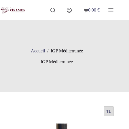
Passer
au
0,00
€
Panier
contenu
d’achat
Accueil
/
IGP Méditerranée
IGP Méditerranée