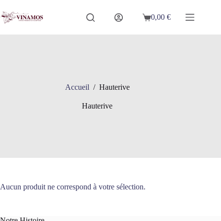
Passer
au
0,00
€
Panier
contenu
d’achat
Accueil
/
Hauterive
Hauterive
Aucun produit ne correspond à votre sélection.
Notre Histoire