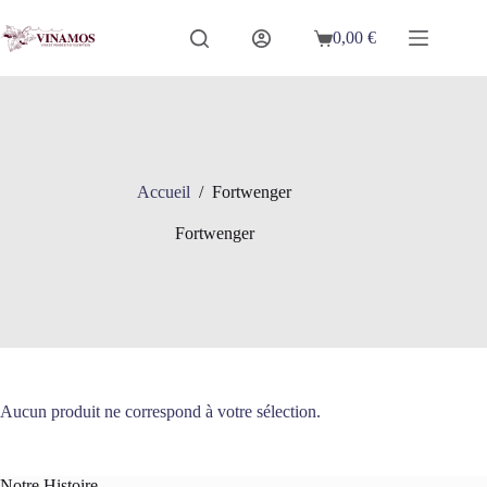
Passer
au
0,00
€
Panier
contenu
d’achat
Accueil
/
Fortwenger
Fortwenger
Aucun produit ne correspond à votre sélection.
Notre Histoire