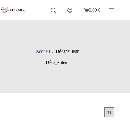
Passer
au
0,00
€
Panier
contenu
d’achat
Accueil
/
Décapsuleur
Décapsuleur