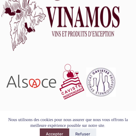
L'abus d'alcool est dangereux pour la santé, à consommer
Nous utilisons des cookies pour nous assurer que nous vous offrons la
avec modération.
meilleure expérience possible sur notre site.
Tous droits réservés - Copyright VINAMOS © 2026
Accepter
Refuser