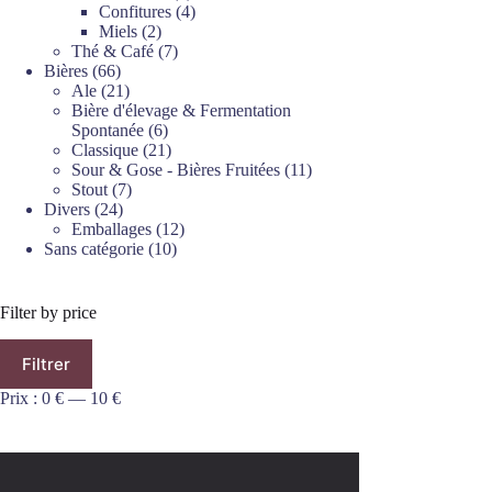
produits
4
Confitures
4
2
produits
Miels
2
produits
7
Thé & Café
7
66
produits
Bières
66
produits
21
Ale
21
produits
Bière d'élevage & Fermentation
6
Spontanée
6
produits
21
Classique
21
produits
11
Sour & Gose - Bières Fruitées
11
7
produits
Stout
7
24
produits
Divers
24
produits
12
Emballages
12
10
produits
Sans catégorie
10
produits
Filter by price
Prix
Prix
Filtrer
min
max
Prix :
0 €
—
10 €