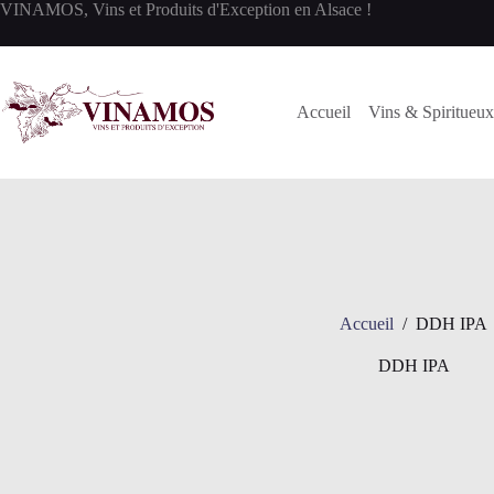
Passer
VINAMOS, Vins et Produits d'Exception en Alsace !
au
contenu
Accueil
Vins & Spiritueux
Accueil
/
DDH IPA
DDH IPA