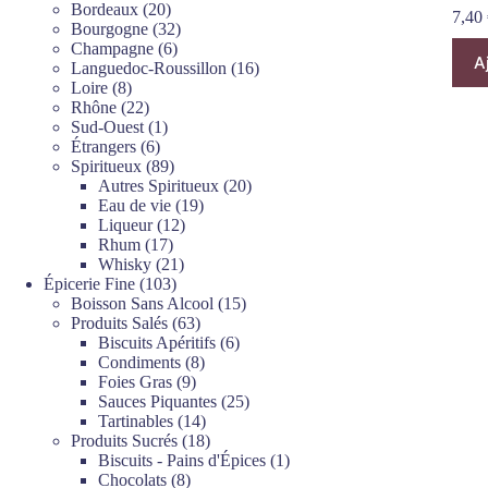
produits
20
Bordeaux
20
7,40
produits
32
Bourgogne
32
6
produits
Champagne
6
A
produits
16
Languedoc-Roussillon
16
8
produits
Loire
8
produits
22
Rhône
22
produits
1
Sud-Ouest
1
6
produit
Étrangers
6
produits
89
Spiritueux
89
produits
20
Autres Spiritueux
20
19
produits
Eau de vie
19
12
produits
Liqueur
12
17
produits
Rhum
17
produits
21
Whisky
21
103
produits
Épicerie Fine
103
produits
15
Boisson Sans Alcool
15
63
produits
Produits Salés
63
produits
6
Biscuits Apéritifs
6
8
produits
Condiments
8
9
produits
Foies Gras
9
produits
25
Sauces Piquantes
25
14
produits
Tartinables
14
produits
18
Produits Sucrés
18
produits
1
Biscuits - Pains d'Épices
1
8
produit
Chocolats
8