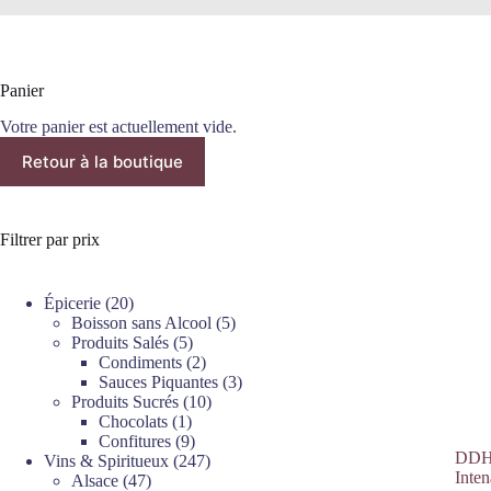
Panier
Votre panier est actuellement vide.
Retour à la boutique
Filtrer par prix
20
Épicerie
20
produits
5
Boisson sans Alcool
5
5
produits
Produits Salés
5
produits
2
Condiments
2
produits
3
Sauces Piquantes
3
10
produits
Produits Sucrés
10
1
produits
Chocolats
1
produit
9
Confitures
9
DDH 
produits
247
Vins & Spiritueux
247
Inten
47
produits
Alsace
47