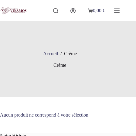
Passer
au
0,00
€
Panier
contenu
d’achat
Accueil
/
Crème
Crème
Aucun produit ne correspond à votre sélection.
Notre Histoire