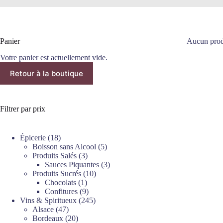
Panier
Aucun produ
Votre panier est actuellement vide.
Retour à la boutique
Filtrer par prix
18
Épicerie
18
produits
5
Boisson sans Alcool
5
3
produits
Produits Salés
3
produits
3
Sauces Piquantes
3
10
produits
Produits Sucrés
10
1
produits
Chocolats
1
produit
9
Confitures
9
produits
245
Vins & Spiritueux
245
47
produits
Alsace
47
produits
20
Bordeaux
20