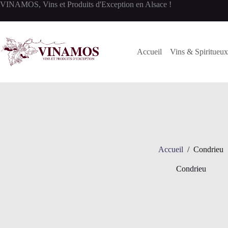
Passer
VINAMOS, Vins et Produits d'Exception en Alsace !
au
contenu
Accueil
Vins & Spiritueux
Accueil
/
Condrieu
Condrieu