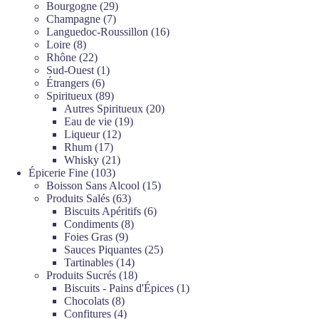
produits
29
Bourgogne
29
7
produits
Champagne
7
produits
16
Languedoc-Roussillon
16
8
produits
Loire
8
produits
22
Rhône
22
produits
1
Sud-Ouest
1
6
produit
Étrangers
6
produits
89
Spiritueux
89
produits
20
Autres Spiritueux
20
19
produits
Eau de vie
19
12
produits
Liqueur
12
17
produits
Rhum
17
produits
21
Whisky
21
103
produits
Épicerie Fine
103
produits
15
Boisson Sans Alcool
15
63
produits
Produits Salés
63
produits
6
Biscuits Apéritifs
6
8
produits
Condiments
8
9
produits
Foies Gras
9
produits
25
Sauces Piquantes
25
14
produits
Tartinables
14
produits
18
Produits Sucrés
18
produits
1
Biscuits - Pains d'Épices
1
8
produit
Chocolats
8
produits
4
Confitures
4