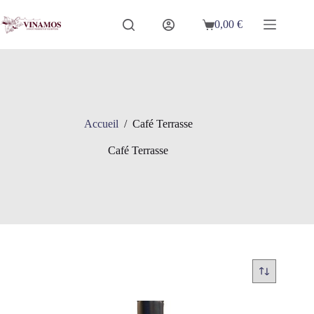
Passer
au
0,00
€
Panier
contenu
d’achat
Accueil
/
Café Terrasse
Café Terrasse