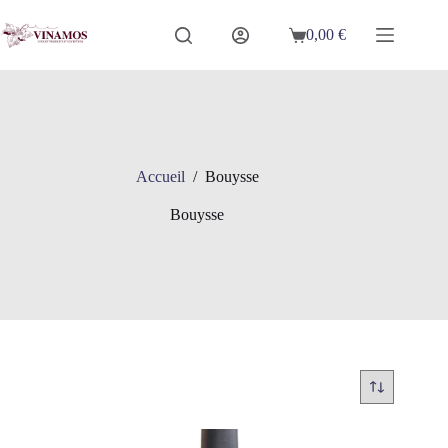
Passer
au
0,00
€
Panier
contenu
d’achat
Accueil
/
Bouysse
Bouysse