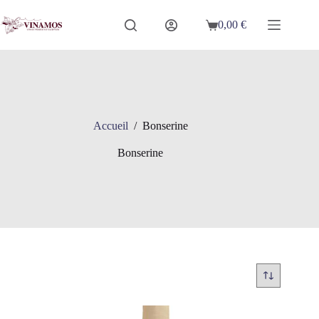
Passer
au
0,00
€
Panier
contenu
d’achat
Accueil
/
Bonserine
Bonserine